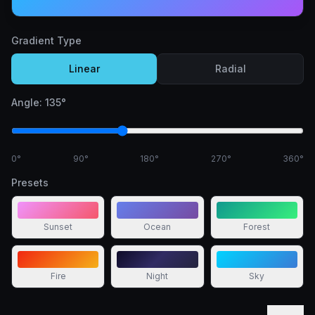
Gradient Type
Linear
Radial
Angle:
135
°
0°
90°
180°
270°
360°
Presets
Sunset
Ocean
Forest
Fire
Night
Sky