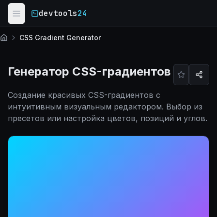
Skip to main content
devtools
24
CSS Gradient Generator
Главная
Генератор CSS-градиентов
Создание красивых CSS-градиентов с
интуитивным визуальным редактором. Выбор из
пресетов или настройка цветов, позиций и углов.