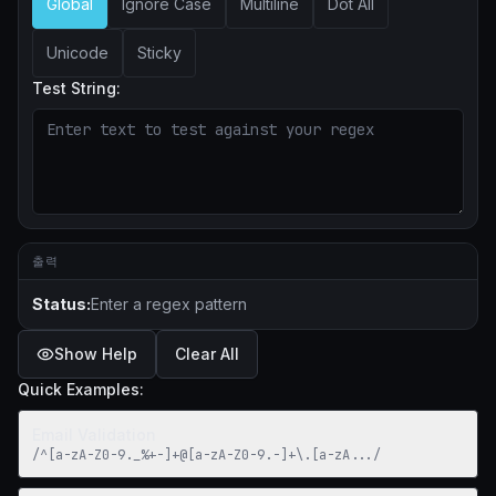
Global
Ignore Case
Multiline
Dot All
Unicode
Sticky
Test String:
출력
Status:
Enter a regex pattern
Show Help
Clear All
Quick Examples:
Email Validation
/
^[a-zA-Z0-9._%+-]+@[a-zA-Z0-9.-]+\.[a-zA
...
/