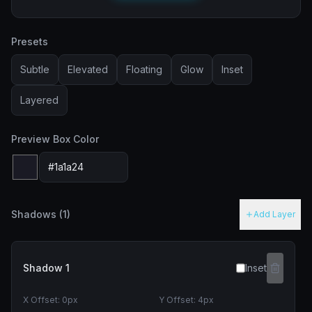
Presets
Subtle
Elevated
Floating
Glow
Inset
Layered
Preview Box Color
Shadows (
1
)
Add Layer
Shadow
1
Inset
X Offset:
0
px
Y Offset:
4
px