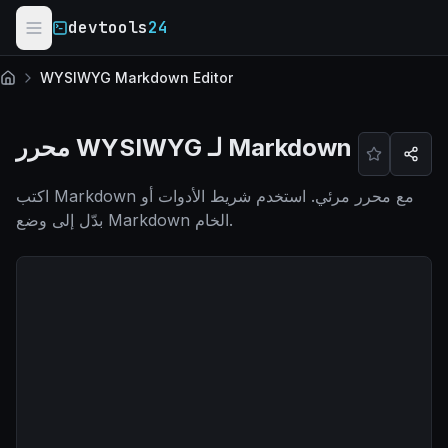
Skip to main content
devtools
24
WYSIWYG Markdown Editor
الرئيسية
محرر WYSIWYG لـ Markdown
اكتب Markdown مع محرر مرئي. استخدم شريط الأدوات أو
بدّل إلى وضع Markdown الخام.