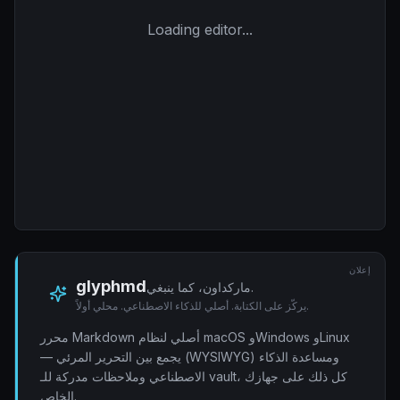
Loading editor...
إعلان
glyphmd
ماركداون، كما ينبغي.
يركّز على الكتابة. أصلي للذكاء الاصطناعي. محلي أولاً.
محرر Markdown أصلي لنظام macOS وWindows وLinux
— يجمع بين التحرير المرئي (WYSIWYG) ومساعدة الذكاء
الاصطناعي وملاحظات مدركة للـ vault، كل ذلك على جهازك
الخاص.