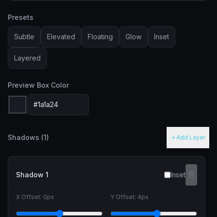
Presets
Subtle
Elevated
Floating
Glow
Inset
Layered
Preview Box Color
Shadows (
1
)
Add Layer
Shadow
1
Inset
X Offset:
0
px
Y Offset:
4
px