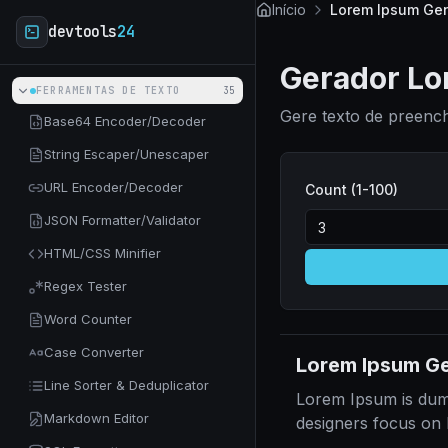
Skip to main content
Início
Lorem Ipsum Gen
devtools
24
Gerador Lo
FERRAMENTAS DE TEXTO
35
Gere texto de preenc
Base64 Encoder/Decoder
String Escaper/Unescaper
URL Encoder/Decoder
Count (1-100)
JSON Formatter/Validator
HTML/CSS Minifier
Regex Tester
Word Counter
Case Converter
Lorem Ipsum G
Line Sorter & Deduplicator
Lorem Ipsum is dummy
Markdown Editor
designers focus on 