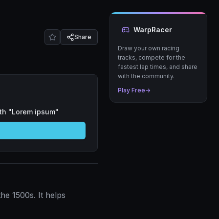
WarpRacer
Share
Draw your own racing
tracks, compete for the
fastest lap times, and share
with the community.
Play Free
→
ith "Lorem ipsum"
he 1500s. It helps