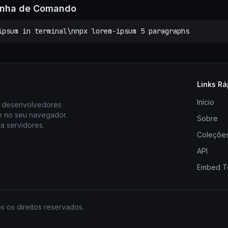
Linha de Comando
ipsum in terminal\nnpx lorem-ipsum 5 paragraphs
Links Rá
Início
ra desenvolvedores
e no seu navegador.
Sobre
 servidores.
Coleçõe
API
Embed T
 os direitos reservados.