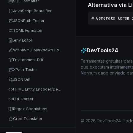
SQL Formatter
Alternativa via 
JavaScript Beautifier
# Generate lorem 
JSONPath Tester
TOML Formatter
.env Editor
DevTools24
WYSIWYG Markdown Editor
Environment Diff
Ferramentas gratuitas pa
que executam inteirament
XPath Tester
Nenhum dado enviado para
JSON Diff
HTML Entity Encoder/Decoder
URL Parser
Regex Cheatsheet
Cron Translator
© 2026 DevTools24. Todos
Code Minifier