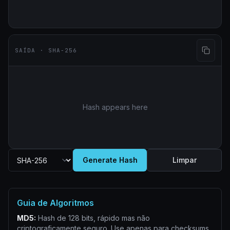
SAÍDA · SHA-256
Hash appears here
Generate Hash
Limpar
Guia de Algoritmos
MD5:
Hash de 128 bits, rápido mas não
criptograficamente seguro. Use apenas para checksums.