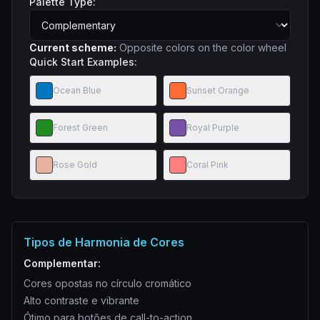
Palette Type:
Current scheme:
Opposite colors on the color wheel
Quick Start Examples:
Ocean Blue
Sunset Orange
Forest Green
Royal Purple
Rose Gold
Coral Pink
Tipos de Harmonia de Cores
Complementar
:
Cores opostas no círculo cromático
Alto contraste e vibrante
Ótimo para botões de call-to-action