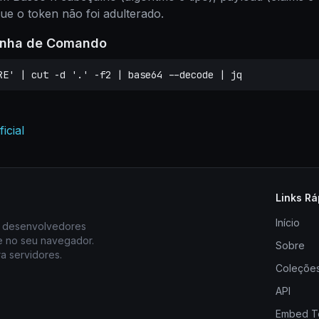
que o token não foi adulterado.
Linha de Comando
RE' | cut -d '.' -f2 | base64 --decode | jq
icial
Links Rá
Início
ra desenvolvedores
e no seu navegador.
Sobre
 servidores.
Coleçõe
API
Embed T