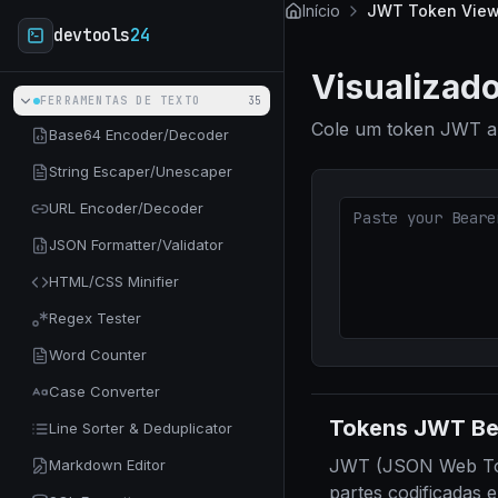
Skip to main content
Início
JWT Token View
devtools
24
Visualizad
FERRAMENTAS DE TEXTO
35
Cole um token JWT aba
Base64 Encoder/Decoder
String Escaper/Unescaper
URL Encoder/Decoder
JSON Formatter/Validator
HTML/CSS Minifier
Regex Tester
Word Counter
Case Converter
Tokens JWT Be
Line Sorter & Deduplicator
JWT (JSON Web Toke
Markdown Editor
partes codificadas 