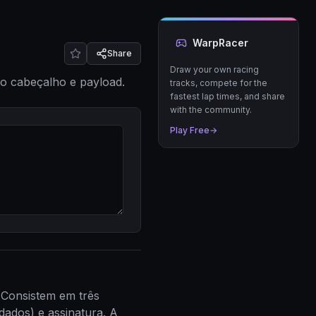
WarpRacer
Share
Draw your own racing
 o cabeçalho e payload.
tracks, compete for the
fastest lap times, and share
with the community.
Play Free
→
Consistem em três
dados) e assinatura. A