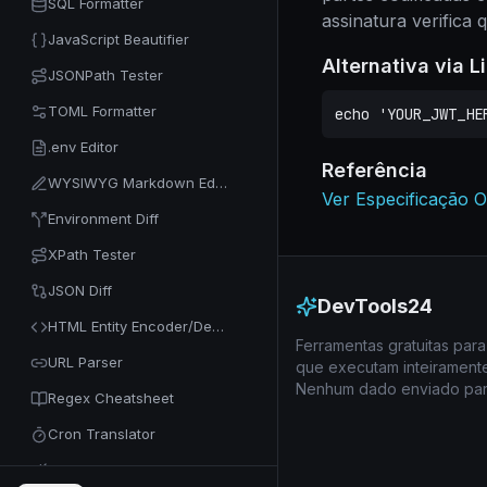
SQL Formatter
assinatura verifica 
JavaScript Beautifier
Alternativa via 
JSONPath Tester
TOML Formatter
echo 'YOUR_JWT_HE
.env Editor
Referência
WYSIWYG Markdown Editor
Ver Especificação Of
Environment Diff
XPath Tester
JSON Diff
DevTools24
HTML Entity Encoder/Decoder
Ferramentas gratuitas pa
URL Parser
que executam inteirament
Nenhum dado enviado para
Regex Cheatsheet
Cron Translator
Code Minifier