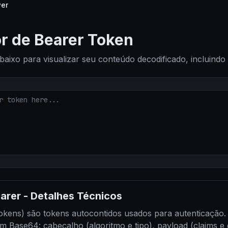
er
or de Bearer Token
ixo para visualizar seu conteúdo decodificado, incluindo
arer
-
Detalhes Técnicos
ns) são tokens autocontidos usados para autenticação. 
em Base64: cabeçalho (algoritmo e tipo), payload (claims e 