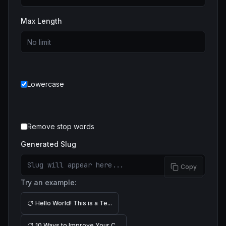
Max Length
Lowercase
Remove stop words
Generated Slug
Copy
Try an example:
Hello World! This is a Te
...
10 Ways to Improve Your C
...